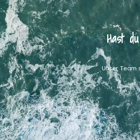
Hast d
Unser Team st