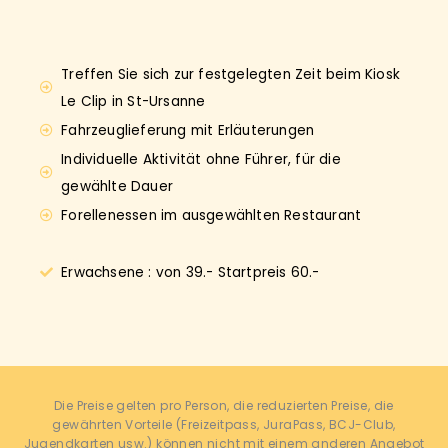
Treffen Sie sich zur festgelegten Zeit beim Kiosk
Le Clip in St-Ursanne
Fahrzeuglieferung mit Erläuterungen
Individuelle Aktivität ohne Führer, für die
gewählte Dauer
Forellenessen im ausgewählten Restaurant
Erwachsene : von 39.- Startpreis 60.-
Die Preise gelten pro Person, die reduzierten Preise, die
gewährten Vorteile (Freizeitpass, JuraPass, BCJ-Club,
Jugendkarten usw.) können nicht mit einem anderen Angebot